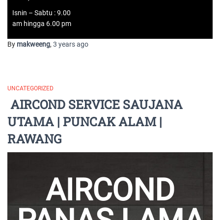
Isnin – Sabtu : 9.00
am hingga 6.00 pm
By
makweeng
,
3 years
ago
UNCATEGORIZED
AIRCOND SERVICE SAUJANA
UTAMA | PUNCAK ALAM |
RAWANG
AIRCOND