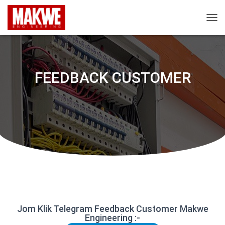
T
O
G
G
L
FEEDBACK CUSTOMER
E
N
A
V
I
G
A
T
I
O
N
Jom Klik Telegram Feedback Customer Makwe
Engineering :-