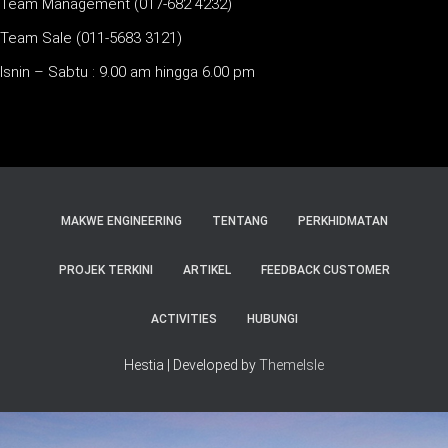
Team Management (017-682 4232)
Team Sale (011-5683 3121)
Isnin – Sabtu : 9.00 am hingga 6.00 pm
MAKWE ENGINEERING
TENTANG
PERKHIDMATAN
PROJEK TERKINI
ARTIKEL
FEEDBACK CUSTOMER
ACTIVITIES
HUBUNGI
Hestia | Developed by
ThemeIsle